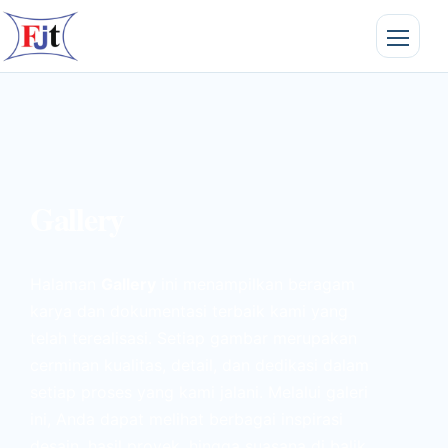
Gallery
Halaman
Gallery
ini menampilkan beragam
karya dan dokumentasi terbaik kami yang
telah terealisasi. Setiap gambar merupakan
cerminan kualitas, detail, dan dedikasi dalam
setiap proses yang kami jalani. Melalui galeri
ini, Anda dapat melihat berbagai inspirasi
desain, hasil proyek, hingga suasana di balik