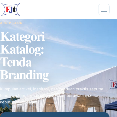
ARSIP BLOG
Kategori
Katalog:
Tenda
Branding
Kumpulan artikel, inspirasi, dan panduan praktis seputar
tenda custom, terpal, pilihan bahan, perawatan, serta
kebutuhan lapangan.