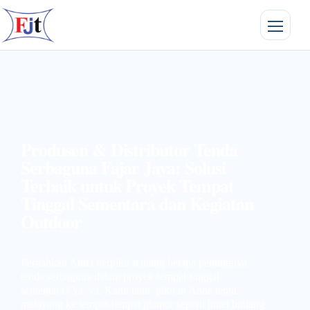
Produsen & Distributor Tenda
Serbaguna Fajar Jaya: Solusi
Terbaik untuk Proyek Tempat
Tinggal Sementara dan Kegiatan
Outdoor
Pernahkah Anda berpikir tentang betapa pentingnya
tenda serbaguna dalam proyek-tempat-tinggal-
sementara? Ya, ya, Kami tahu, pikiran Anda tentu
melayang ke tempat-tempat glamor seperti hotel bintang