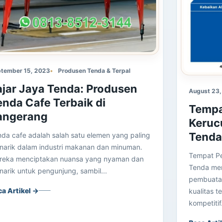
tember 15, 2023
Produsen Tenda & Terpal
ajar Jaya Tenda: Produsen
August 23
enda Cafe Terbaik di
Tempa
angerang
Keruc
Tenda
da cafe adalah salah satu elemen yang paling
narik dalam industri makanan dan minuman.
Tempat Pe
reka menciptakan nuansa yang nyaman dan
Tenda me
arik untuk pengunjung, sambil...
pembuata
ca Artikel →
kualitas 
kompetitif.