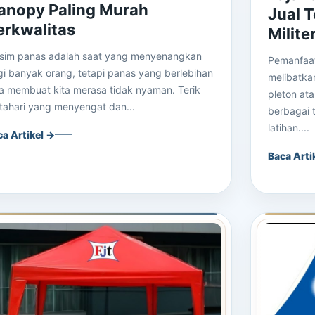
anopy Paling Murah
Jual 
erkwalitas
Milite
sim panas adalah saat yang menyenangkan
Pemanfaat
i banyak orang, tetapi panas yang berlebihan
melibatka
a membuat kita merasa tidak nyaman. Terik
pleton at
tahari yang menyengat dan...
berbagai t
latihan....
ca Artikel →
Baca Arti