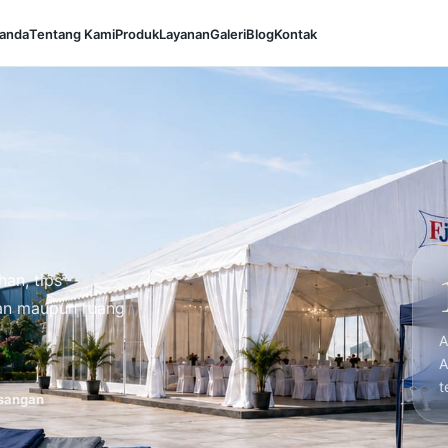
anda
Tentang Kami
Produk
Layanan
Galeri
Blog
Kontak
han, tips
ian maupun ruang
A
A
t
asangan