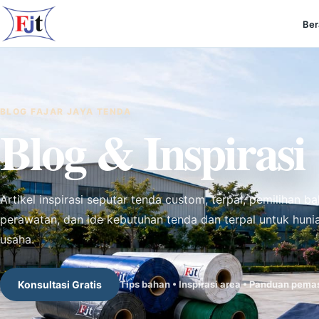
Ber
BLOG FAJAR JAYA TENDA
Blog & Inspirasi
Artikel inspirasi seputar tenda custom, terpal, pemilihan ba
perawatan, dan ide kebutuhan tenda dan terpal untuk hun
usaha.
Konsultasi Gratis
Tips bahan • Inspirasi area • Panduan pem