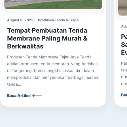
August 9, 2023
Produsen Tenda & Terpal
Aug
Tempat Pembuatan Tenda
P
Membrane Paling Murah &
S
Berkwalitas
E
Produsen Tenda Membrane Fajar Jaya Tenda
Pab
adalah produsen tenda membran yang berlokasi
tel
di Tangerang. Kami mengkhususkan diri dalam
dun
memproduksi dan menyediakan berbagai macam
de
tenda...
Ba
Baca Artikel →