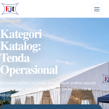
ARSIP BLOG
Kategori
Katalog:
Tenda
Operasional
Kumpulan artikel, inspirasi, dan panduan praktis seputar
tenda custom, terpal, pilihan bahan, perawatan, serta
kebutuhan lapangan.